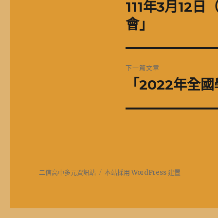
章
111年3月12
上
一
導
會」
篇
覽
文
章:
下一篇文章
「2022年全
下
一
篇
文
章:
二信高中多元資訊站
本站採用 WordPress 建置