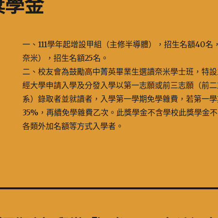
獎學金
一、111學年起增設甲組（主修半導體），招生名額40
奈米），招生名額25名。
二、校友會為鼓勵高中菁英畢業生選讀奈米學士班，特設
經大學申請入學及分發入學以第一志願或前三志願（前二
系）錄取者並就讀者，入學第一學期免學雜費，若第一學
35%，再續免學雜費乙次。此獎學金不含學校此獎學金
各類外加名額等方式入學者。