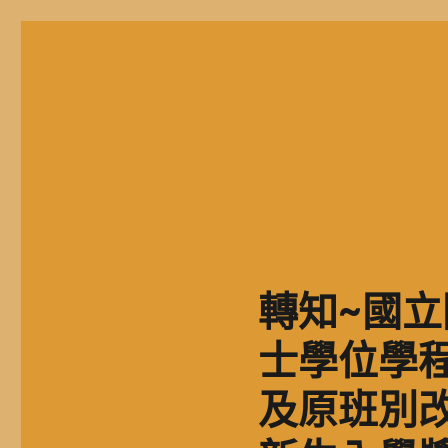
二信高中多元資訊站
二信學校財團法人基隆市二信高級中學，簡稱二信高中、二信中
轉知~國
士學位學程
及原班別