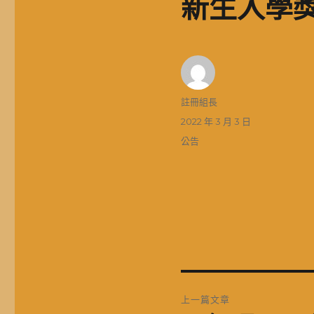
新生入學
作
註冊組長
者
發
2022 年 3 月 3 日
佈
分
公告
日
類
期:
文
上一篇文章