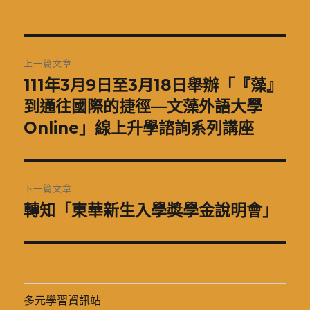
者
佈
類
日
期:
文
上一篇文章
章
111年3月9日至3月18日舉辦「『藻』
上
一
到通往國際的捷徑—文藻外語大學
導
篇
Online」線上升學諮詢系列講座
覽
文
章:
下一篇文章
轉知「東華新生入學獎學金說明會」
下
一
篇
文
章:
多元學習資訊站