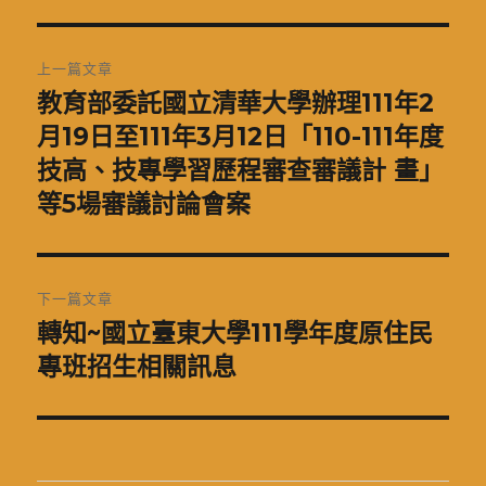
期:
文
上一篇文章
章
教育部委託國立清華大學辦理111年2
上
一
月19日至111年3月12日「110-111年度
導
篇
技高、技專學習歷程審查審議計 畫」
覽
文
等5場審議討論會案
章:
下一篇文章
轉知~國立臺東大學111學年度原住民
下
一
專班招生相關訊息
篇
文
章: