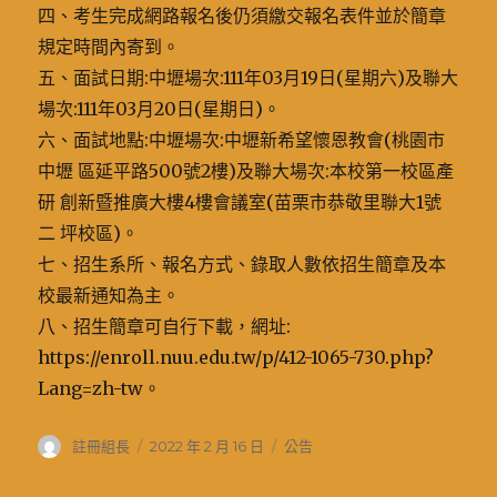
四、考生完成網路報名後仍須繳交報名表件並於簡章
規定時間內寄到。
五、面試日期:中壢場次:111年03月19日(星期六)及聯大
場次:111年03月20日(星期日)。
六、面試地點:中壢場次:中壢新希望懷恩教會(桃園市
中壢 區延平路500號2樓)及聯大場次:本校第一校區產
研 創新暨推廣大樓4樓會議室(苗栗市恭敬里聯大1號
二 坪校區)。
七、招生系所、報名方式、錄取人數依招生簡章及本
校最新通知為主。
八、招生簡章可自行下載，網址:
https://enroll.nuu.edu.tw/p/412-1065-730.php?
Lang=zh-tw。
作
發
分
註冊組長
2022 年 2 月 16 日
公告
者
佈
類
日