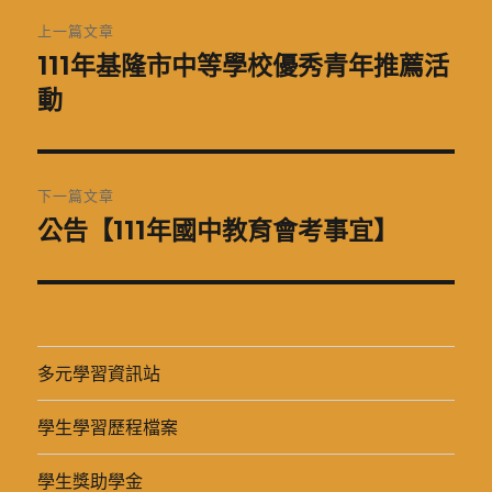
文
上一篇文章
章
111年基隆市中等學校優秀青年推薦活
上
一
動
導
篇
覽
文
章:
下一篇文章
公告【111年國中教育會考事宜】
下
一
篇
文
章:
多元學習資訊站
學生學習歷程檔案
學生獎助學金