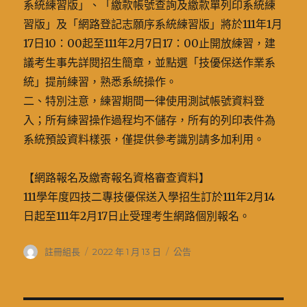
系統練習版」、「繳款帳號查詢及繳款單列印系統練
習版」及「網路登記志願序系統練習版」將於111年1月
17日10：00起至111年2月7日17：00止開放練習，建
議考生事先詳閱招生簡章，並點選「技優保送作業系
統」提前練習，熟悉系統操作。
二、特別注意，練習期間一律使用測試帳號資料登
入；所有練習操作過程均不儲存，所有的列印表件為
系統預設資料樣張，僅提供參考識別請多加利用。
【網路報名及繳寄報名資格審查資料】
111學年度四技二專技優保送入學招生訂於111年2月14
日起至111年2月17日止受理考生網路個別報名。
作
發
分
註冊組長
2022 年 1 月 13 日
公告
者
佈
類
日
期: