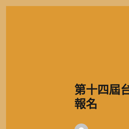
二信高中多元資訊站
二信學校財團法人基隆市二信高級中學，簡稱二信高中、二信中
第十四屆台
報名