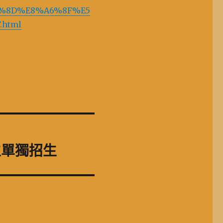
5%90%8D%E8%A6%8F%E5
html
生單獨招生