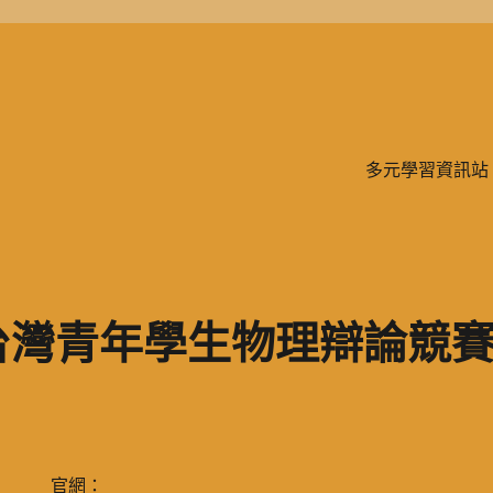
學、二信，是一所位於台灣基隆市的私立完全中學。除了中學教育，另有附設
多元學習資訊站
灣青年學生物理辯論競賽1
官網：