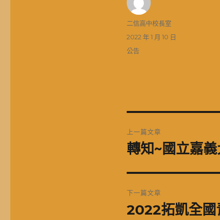
作
二信高中校長室
者
發
2022 年 1 月 10 日
佈
分
公告
日
類
期:
文
上一篇文章
章
轉知~國立嘉義
上
一
導
篇
覽
文
下一篇文章
章:
2022拓凱全
下