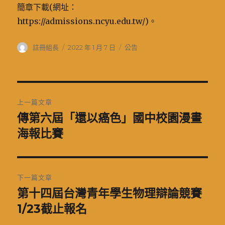
簡章下載(網址：
https://admissions.ncyu.edu.tw/)。
作
發
分
註冊組長
2022 年 1 月 7 日
公告
者
佈
類
日
期:
文
上一篇文章
章
傳第六屆「還以癌色」國中校園漫畫
上
一
海報比賽
導
篇
覽
文
章:
下一篇文章
第十四屆台灣青年學生物理辯論競賽
下
一
1/23截止報名
篇