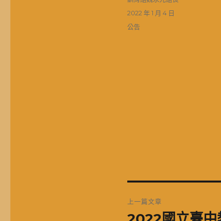
者
發
2022 年 1 月 4 日
佈
分
公告
日
類
期:
文
上一篇文章
章
2022國立臺
上