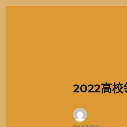
二信高中多元資訊站
二信學校財團法人基隆市二信高級中學，簡稱二信高中、二信中
2022高
作
訓育組魏永光組長