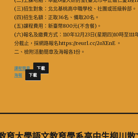
(二)上課地點：本處6樓大研討室(臺北市中正區仁愛1段1
(三)招生對象：北北基桃高中職學校、社團或班級幹部。
(四)招生名額：正取36名、備取20名。
(五)課程費用：新臺幣800元(不含餐)。
(六)報名及繳費方式：110年12月23日(星期四)10時至111年
分截止，採網路報名https://reurl.cc/2oXEnE 。
二、檢附活動簡章及海報各1份。
課程簡章
下載
海報
下載
中教育大學語文教育學系高中生柳川散