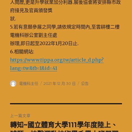
人閱歷,更是升學就業加分利器.展後協會將安排縣市政
府接見及官員頒發獎
狀.
5.若有意願參展之同學,請依規定時間內,至雲耕樓二樓
電機科辦公室劉主任處
辦理,即日起至2022年1月20日止.
6.相關網站:
https://www.tippa.org.tw/article_d.php?
lang=tw&tb=1&id=41
作
發
分
電機科主任
2021 年 12 月 30 日
公告
者
佈
類
日
期:
文
上一篇文章
章
轉知~國立體育大學111學年度陸上、
上