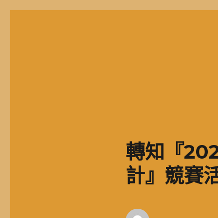
二信高中多元資訊站
二信學校財團法人基隆市二信高級中學，簡稱二信高中、二信中
轉知『20
計』競賽