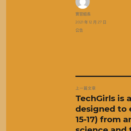
作
實習組長
者
發
2021 年 12 月 27 日
佈
分
公告
日
類
期:
文
上一篇文章
章
TechGirls is
上
一
導
designed to
篇
15-17) from a
覽
文
science and 
章: