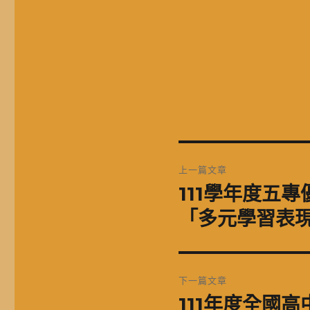
文
上一篇文章
章
111學年度五
上
一
導
「多元學習表
篇
覽
文
章:
下一篇文章
111年度全國
下