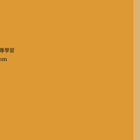
專學習
om
；
；