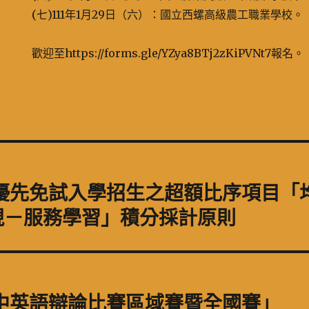
(七)111年1月29日（六）：國立西螺高級農工職業學校。
歡迎至https://forms.gle/YZya8BTj2zKiPVNt7報名。
專優先免試入學招生之超額比序項目「
現－服務學習」積分採計原則
高中英語辯論比賽區域賽暨全國賽」