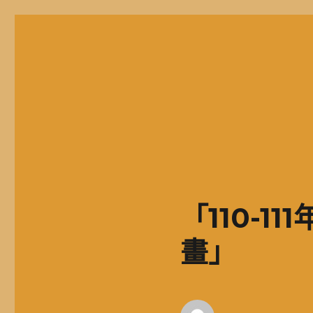
二信高中多元資訊站
二信學校財團法人基隆市二信高級中學，簡稱二信高中、二信中
「110-
畫」