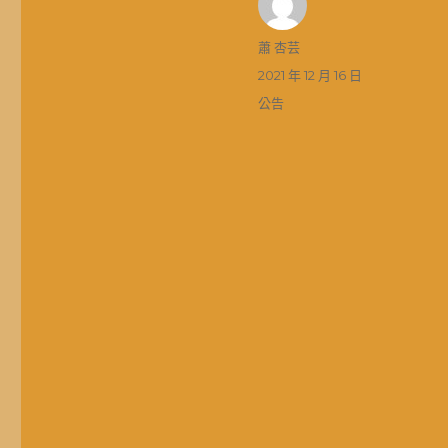
作
蕭 杏芸
者
發
2021 年 12 月 16 日
佈
分
公告
日
類
期: