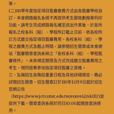
業。
(二)111學年度指定項目甄審繳費方式由各甄審學校自
訂，本會網路報名系統不再提供考生郵政劃撥單列印
功能。請考生完成網路報名確定送出作業後，於各所
報名之校系科（組）、學程所訂截止日前，依各校所
訂方式繳交指定項目甄審費用，各校系科（組）、學
程之繳費方式及截止時間，請參閱招生簡章或本會網
站「甄審簡章查詢系統之「各校系科（組）、學程甄
審條件」。未依規定期限及方式完成繳交甄審費用之
考生，視同放棄參加指定項目甄審之資格。
三、旨揭招生各階段重要日程及其他詳細規定，務必
詳閱招生簡章，招生簡章訂於110年12月9日起於招生
官網公告
（https://www.jctv.ntut.edu.tw/enter42/skill/)並
提供下載，簡章查詢系統於同日10:00起開放查詢使
用。