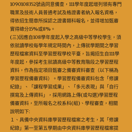
1090108352號函同意備查，111學年度起增列領有專門
職業及技術人員普通考試及格證書者納入報名資格，
得依招生簡章所採認之證書類科報名，並得增加甄審
實得總分15%或8%。
(三)因應自108學年度起入學之高級中等學校學生，須
依就讀學校每學年規定時間內，上傳就學期間之學習
歷程檔案資料至學習歷程學校平臺，旨揭招生自111學
年度起，參採考生就讀高級中等教育階段之學習歷程
資料，作為指定項目甄審之備審資料審查（以下稱為
學習歷程備審資料）。學習歷程備審資料包含「修課
紀錄」、「課程學習成果」、「多元表現」與「自行
撰寫及上傳資料」，採用網路上傳(或勾選)學習歷程
備審資料，至所報名之校系科(組)、學程審查，相關
說明如下:
１、具備中央資料庫學習歷程檔案之考生，其「修課
紀錄」第一至第五學期由中央資料庫學習歷程檔案提