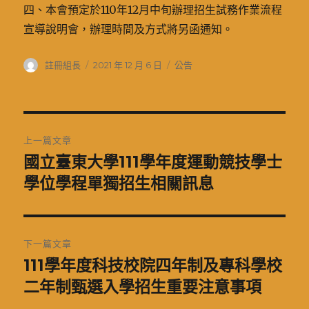
四、本會預定於110年12月中旬辦理招生試務作業流程
宣導說明會，辦理時間及方式將另函通知。
作
發
分
註冊組長
2021 年 12 月 6 日
公告
者
佈
類
日
期:
文
上一篇文章
章
國立臺東大學111學年度運動競技學士
上
一
學位學程單獨招生相關訊息
導
篇
覽
文
章:
下一篇文章
111學年度科技校院四年制及專科學校
下
一
二年制甄選入學招生重要注意事項
篇