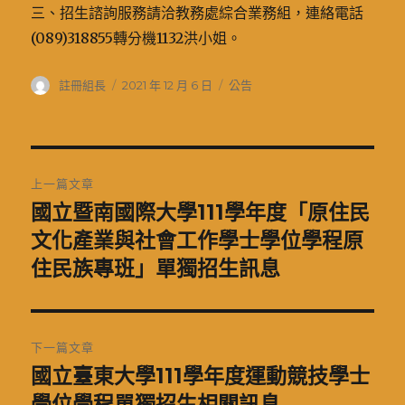
三、招生諮詢服務請洽教務處綜合業務組，連絡電話
(089)318855轉分機1132洪小姐。
作
發
分
註冊組長
2021 年 12 月 6 日
公告
者
佈
類
日
期:
文
上一篇文章
章
國立暨南國際大學111學年度「原住民
上
一
文化產業與社會工作學士學位學程原
導
篇
住民族專班」單獨招生訊息
覽
文
章:
下一篇文章
國立臺東大學111學年度運動競技學士
下
一
學位學程單獨招生相關訊息