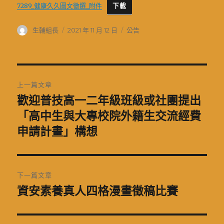
7289_健康久久圖文徵選_附件
онлайн займ за 5 минут
下載
без отказа
作
發
分
生輔組長
2021 年 11 月 12 日
公告
者
佈
類
日
期:
文
上一篇文章
章
歡迎普技高一二年級班級或社團提出
上
一
「高中生與大專校院外籍生交流經費
導
篇
申請計畫」構想
覽
文
章:
下一篇文章
資安素養真人四格漫畫徵稿比賽
下
一
篇