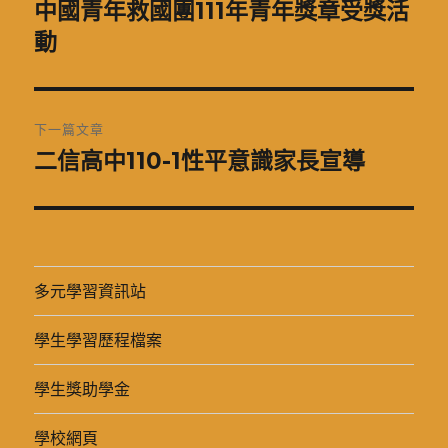
章
中國青年救國團111年青年獎章受獎活
上
一
動
導
篇
覽
文
章:
下一篇文章
二信高中110-1性平意識家長宣導
下
一
篇
文
章:
多元學習資訊站
學生學習歷程檔案
學生獎助學金
學校網頁