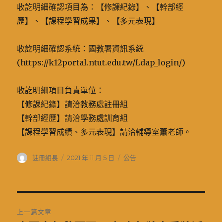
收訖明細確認項目為：【修課紀錄】、【幹部經
歷】、【課程學習成果】、【多元表現】
займ на карту
студентам с 18
收訖明細確認系統：國教署資訊系統
лет
(https://k12portal.ntut.edu.tw/Ldap_login/)
收訖明細項目負責單位：
【修課紀錄】請洽教務處註冊組
【幹部經歷】請洽學務處訓育組
【課程學習成績、多元表現】請洽輔導室蕭老師。
作
發
分
註冊組長
2021 年 11 月 5 日
公告
者
佈
類
日
期:
文
上一篇文章