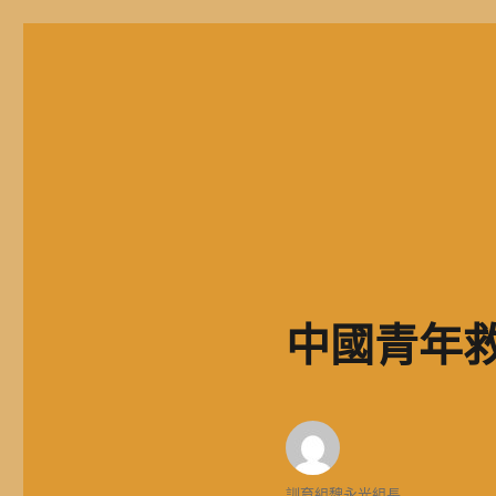
二信高中多元資訊站
二信學校財團法人基隆市二信高級中學，簡稱二信高中、二信中
中國青年救
作
訓育組魏永光組長