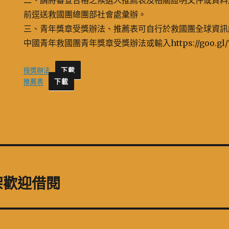
二、請將審查合格之候選人推薦表及相關證明文件或資料於11
前逕送救國團總團部社會處彙辦。
三、青年獎章受獎辦法、推薦表可自行於救國團全球資訊網/
中國青年救國團青年獎章受獎辦法或輸入https://goo.gl/
授獎辦法
микрозаймы онлайн сайты
下載
推薦表
下載
架歡迎借閱