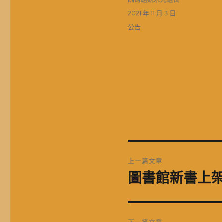
者
發
2021 年 11 月 3 日
佈
分
公告
日
類
期:
文
上一篇文章
章
圖書館新書上
上
一
導
篇
覽
文