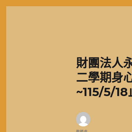
基隆市二信高中學生獎助學金
財團法人永
二學期身
~115/5/1
作
教務處