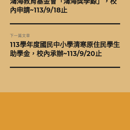
鴻海教育基金會「鴻海獎學鯨」，校
上
一
內申請~113/9/18止
導
篇
覽
文
章:
下一篇文章
113學年度國民中小學清寒原住民學生
下
一
助學金，校內承辦~113/9/20止
篇
文
章: