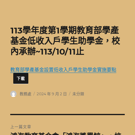
基隆市二信高中學生獎助學金
113學年度第1學期教育部學產
基金低收入戶學生助學金，校
內承辦~113/10/11止
教育部學產基金設置低收入戶學生助學金實施要點
下載
作
發
分
教務處
2024 年 9 月 2 日
未分類
者
佈
類
日
期:
文
上一篇文章
章