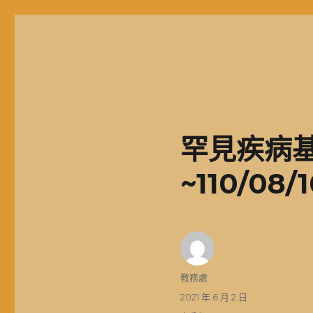
基隆市二信高中學生獎助學金
罕見疾病
~110/08/
作
教務處
者
發
2021 年 6 月 2 日
佈