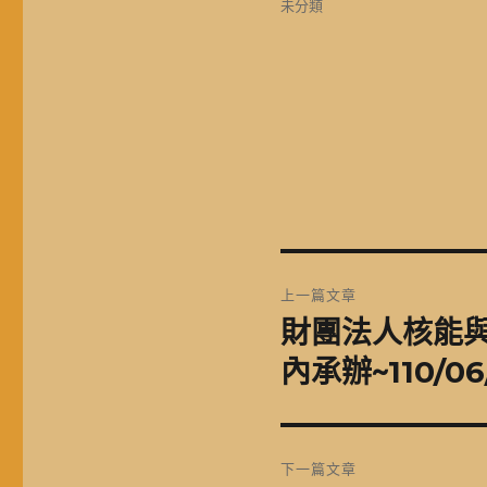
分
未分類
日
類
期:
文
上一篇文章
章
財團法人核能
上
一
導
內承辦~110/0
篇
覽
文
章:
下一篇文章