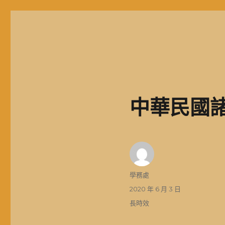
基隆市二信高中學生獎助學金
中華民國
作
學務處
者
發
2020 年 6 月 3 日
佈
分
長時效
日
類
期: