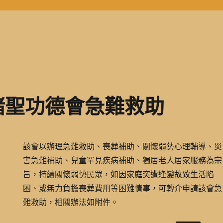
諸聖功德會急難救助
該會以辦理急難救助、喪葬補助、關懷弱勢心理輔導、災
害急難補助、兒童罕見疾病補助、獨居老人居家服務為宗
旨，持續關懷弱勢民眾，如因家庭突遭逢變故致生活陷
困、或無力負擔喪葬費用等困難情事，可轉介申請該會急
難救助，相關辦法如附件。