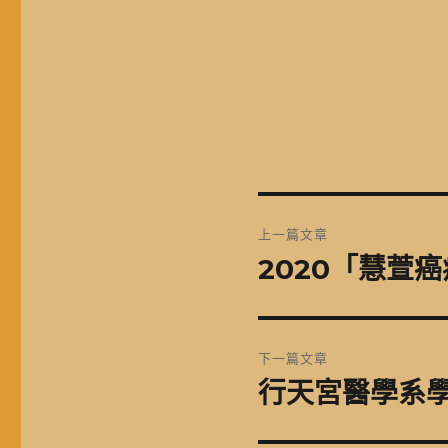
文
上一篇文章
章
2020「慧萱
上
一
導
篇
覽
文
下一篇文章
章:
行天宮醫學系學
下
一
篇