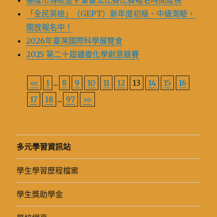
基隆市傳統暨 e 筆書法比賽比賽報名時間延長
「全民英檢」（GEPT）新年度初級、中級測驗，
開放報名中！
2026年臺灣國際科學展覽會
2025 第二十屆鍾靈化學創意競賽
<<
1
...
8
9
10
11
12
13
14
15
16
17
18
...
97
>>
多元學習資訊站
學生學習歷程檔案
學生獎助學金